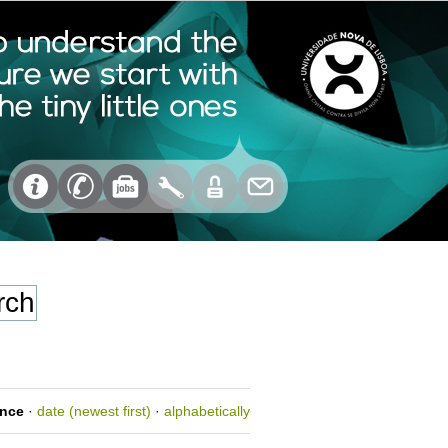
ance
·
date (newest first)
·
alphabetically