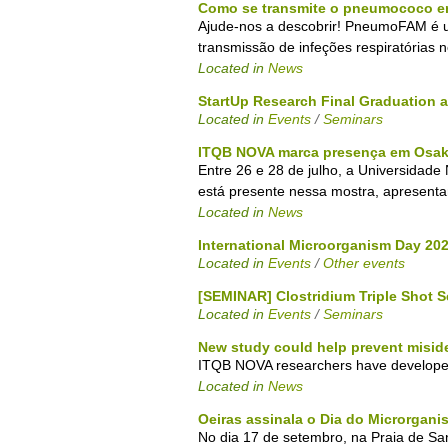
Como se transmite o pneumococo ent
Ajude-nos a descobrir! PneumoFAM é u
transmissão de infeções respiratórias n
Located in
News
StartUp Research Final Graduation 
Located in
Events
/
Seminars
ITQB NOVA marca presença em Osa
Entre 26 e 28 de julho, a Universidad
está presente nessa mostra, apresentan
Located in
News
International Microorganism Day 20
Located in
Events
/
Other events
[SEMINAR] Clostridium Triple Shot 
Located in
Events
/
Seminars
New study could help prevent misiden
ITQB NOVA researchers have developed 
Located in
News
Oeiras assinala o Dia do Microrgani
No dia 17 de setembro, na Praia de Sa