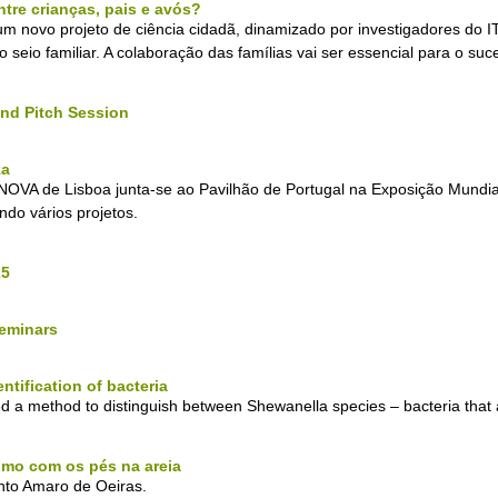
re crianças, pais e avós?
m novo projeto de ciência cidadã, dinamizado por investigadores do 
o seio familiar. A colaboração das famílias vai ser essencial para o suc
and Pitch Session
ka
e NOVA de Lisboa junta-se ao Pavilhão de Portugal na Exposição Mun
do vários projetos.
25
Seminars
tification of bacteria
a method to distinguish between Shewanella species – bacteria that
smo com os pés na areia
nto Amaro de Oeiras.