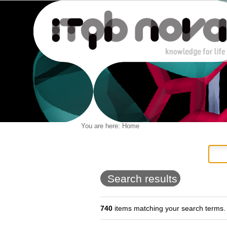
Personal
You are here:
Home
Navigation
Skip
tools
to
content.
|
Skip
to
Search results
navigation
740
items matching your search terms.