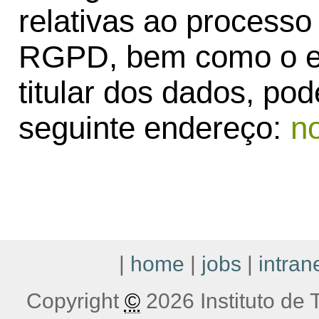
relativas ao process
RGPD, bem como o exe
titular dos dados, po
seguinte endereço:
n
|
home
|
jobs
|
intran
Copyright
©
2026 Instituto de T