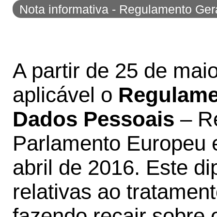
Nota informativa - Regulamento Ger
to
navigation
A partir de 25 de mai
aplicável o
Regulame
Dados Pessoais
– Re
Parlamento Europeu e
abril de 2016. Este d
relativas ao tratamen
fazendo recair sobre 